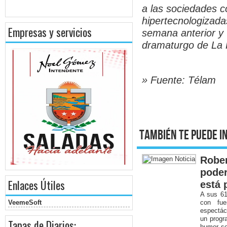
a las sociedades 
hipertecnologizada
Empresas y servicios
semana anterior y 
dramaturgo de La 
» Fuente: Télam
También te puede i
Rober
poder
Enlaces Útiles
está 
A sus 61
VeemeSoft
con fue
espectác
un progr
Tapas de Diarios:
humor se 