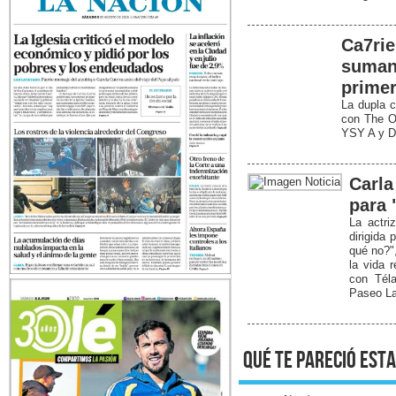
Ca7ri
suman 
primer
La dupla c
con The Of
YSY A y Di
Carla
para
La actri
dirigida
qué no?"
la vida r
con Tél
Paseo La
qué te pareció esta