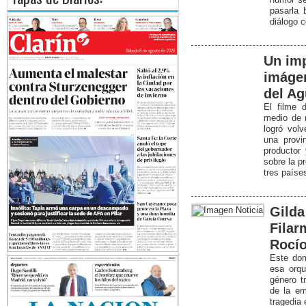
pasarla 
diálogo 
Un imp
imágen
del A
El filme 
medio de 
logró vol
una provi
productor
sobre la p
tres paíse
Gilda
Fila
Rocío
Este dom
esa orqu
género t
de la em
tragedia