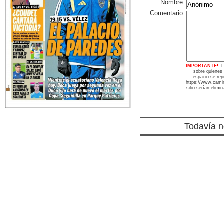
Nombre:
Comentario:
IMPORTANTE!:
L
sobre quienes
espacio se repr
https://www.camin
sitio serían elimi
Todavía n