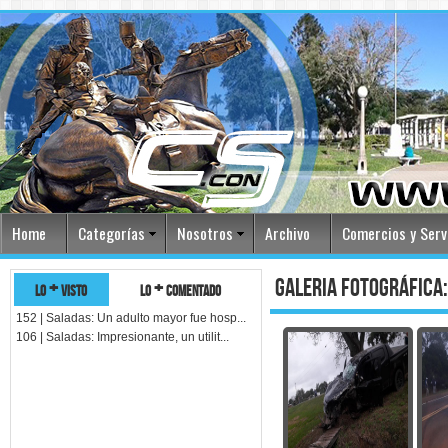
Home
Categorías
Nosotros
Archivo
Comercios y Serv
galeria fotográfica:
lo + visto
lo + comentado
152 | Saladas: Un adulto mayor fue hosp...
106 | Saladas: Impresionante, un utilit...