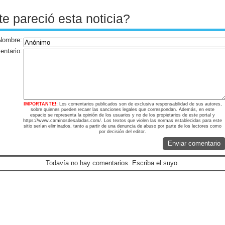
te pareció esta noticia?
Nombre:
ntario:
IMPORTANTE!:
Los comentarios publicados son de exclusiva responsabilidad de sus autores,
sobre quienes pueden recaer las sanciones legales que correspondan. Además, en este
espacio se representa la opinión de los usuarios y no de los propietarios de este portal y
https://www.caminosdesaladas.com/. Los textos que violen las normas establecidas para este
sitio serían eliminados, tanto a partir de una denuncia de abuso por parte de los lectores como
por decisión del editor.
Enviar comentario
Todavía no hay comentarios. Escriba el suyo.