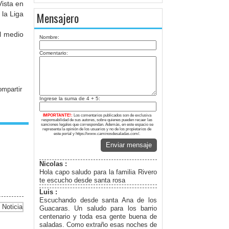
Vista en
 la Liga
Mensajero
l medio
Nombre:
Comentario:
Ingrese la suma de 4 + 5:
IMPORTANTE!:
Los comentarios publicados son de exclusiva
responsabilidad de sus autores, sobre quienes pueden recaer las
sanciones legales que correspondan. Además, en este espacio se
representa la opinión de los usuarios y no de los propietarios de
este portal y https://www.caminosdesaladas.com/.
Enviar mensaje
Nicolas :
Hola capo saludo para la familia Rivero
te escucho desde santa rosa
Luis :
Escuchando desde santa Ana de los
Guacaras. Un saludo para los barrio
centenario y toda esa gente buena de
saladas. Como extraño esas noches de