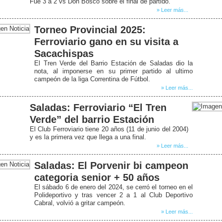
Fue 3 a 2 vs Don Bosco sobre el final de partido.
» Leer más...
Torneo Provincial 2025:
Ferroviario gano en su visita a
Sacachispas
El Tren Verde del Barrio Estación de Saladas dio la
nota, al imponerse en su primer partido al ultimo
campeón de la liga Correntina de Fútbol.
» Leer más...
Saladas: Ferroviario “El Tren
Verde” del barrio Estación
El Club Ferroviario tiene 20 años (11 de junio del 2004)
y es la primera vez que llega a una final.
» Leer más...
Saladas: El Porvenir bi campeon
categoria senior + 50 años
El sábado 6 de enero del 2024, se cerró el torneo en el
Polideportivo y tras vencer 2 a 1 al Club Deportivo
Cabral, volvió a gritar campeón.
» Leer más...