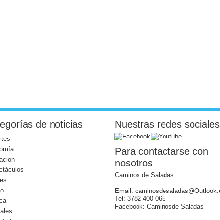
egorías de noticias
Nuestras redes sociales
rtes
omía
Para contactarse con
acion
nosotros
ctáculos
Caminos de Saladas
les
do
Email: caminosdesaladas@Outlook.
Tel: 3782 400 065
ica
Facebook: Caminosde Saladas
iales