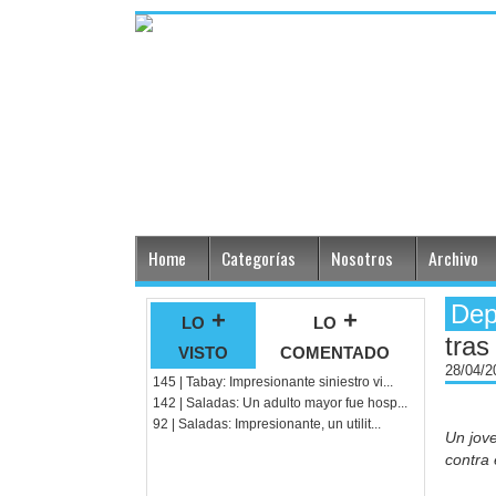
Home
Categorías
Nosotros
Archivo
Dep
lo +
lo +
tras
visto
comentado
28/04/
145 | Tabay: Impresionante siniestro vi...
142 | Saladas: Un adulto mayor fue hosp...
92 | Saladas: Impresionante, un utilit...
Un jove
contra 