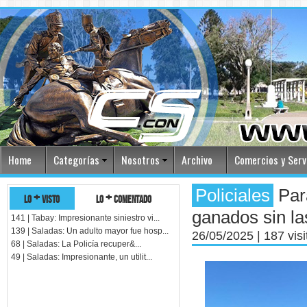
Home
Categorías
Nosotros
Archivo
Comercios y Serv
Policiales
Para
lo + visto
lo + comentado
ganados sin la
141 | Tabay: Impresionante siniestro vi...
139 | Saladas: Un adulto mayor fue hosp...
26/05/2025
| 187 vis
68 | Saladas: La Policía recuper&...
49 | Saladas: Impresionante, un utilit...