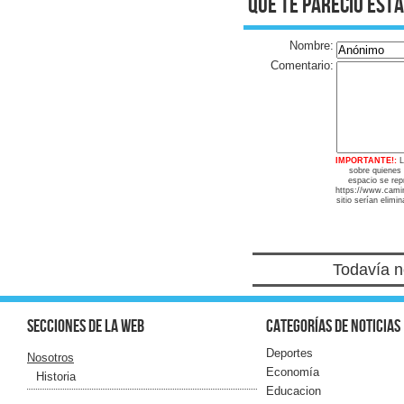
qué te pareció esta
Nombre:
Comentario:
IMPORTANTE!:
L
sobre quienes
espacio se repr
https://www.camin
sitio serían elimi
Todavía n
Secciones de la web
Categorías de noticias
Deportes
Nosotros
Economía
Historia
Educacion