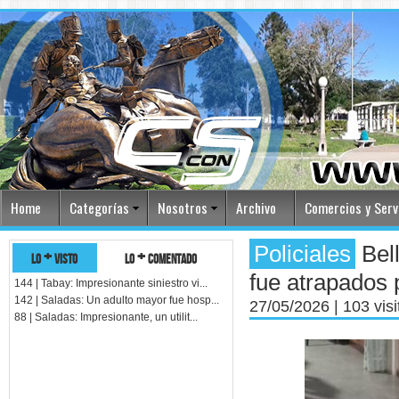
Home
Categorías
Nosotros
Archivo
Comercios y Serv
Policiales
Bell
lo + visto
lo + comentado
fue atrapados 
144 | Tabay: Impresionante siniestro vi...
142 | Saladas: Un adulto mayor fue hosp...
27/05/2026
| 103 vis
88 | Saladas: Impresionante, un utilit...