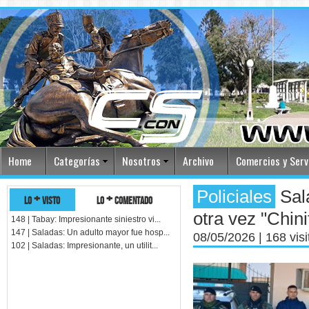
Home
Categorías
Nosotros
Archivo
Comercios y Serv
Policiales
Sala
lo + visto
lo + comentado
otra vez "Chini
148 | Tabay: Impresionante siniestro vi...
147 | Saladas: Un adulto mayor fue hosp...
08/05/2026
| 168 vis
102 | Saladas: Impresionante, un utilit...