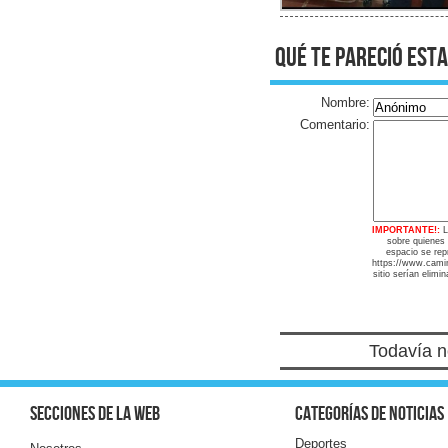
qué te pareció esta
Nombre:
Comentario:
IMPORTANTE!:
L
sobre quienes
espacio se repr
https://www.camin
sitio serían elimi
Todavía n
Secciones de la web
Categorías de noticias
Deportes