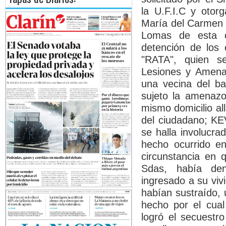
la U.F.I.C y otor
María del Carmen M
Lomas de esta c
detención de los
"RATA", quien s
Lesiones y Amena
una vecina del ba
sujeto la amenazo
mismo domicilio al
del ciudadano; KE
se halla involucra
hecho ocurrido e
circunstancia en 
Sdas, había de
ingresado a su viv
habían sustraído, 
hecho por el cual 
logró el secuestro