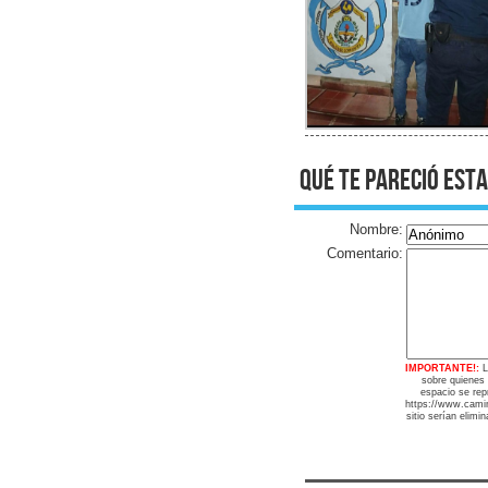
qué te pareció esta
Nombre:
Comentario:
IMPORTANTE!:
L
sobre quienes
espacio se repr
https://www.camin
sitio serían elimi