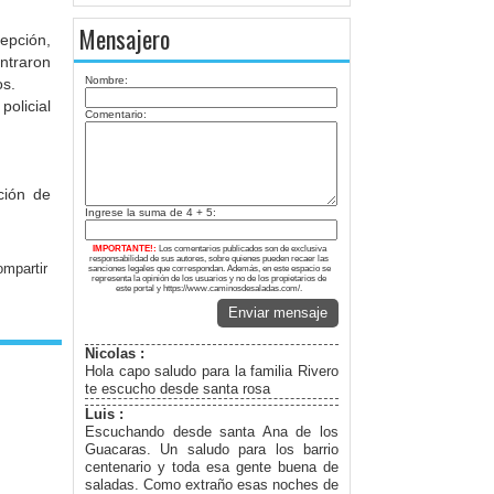
Mensajero
epción,
ntraron
Nombre:
os.
policial
Comentario:
ción de
Ingrese la suma de 4 + 5:
IMPORTANTE!:
Los comentarios publicados son de exclusiva
responsabilidad de sus autores, sobre quienes pueden recaer las
sanciones legales que correspondan. Además, en este espacio se
representa la opinión de los usuarios y no de los propietarios de
este portal y https://www.caminosdesaladas.com/.
Enviar mensaje
Nicolas :
Hola capo saludo para la familia Rivero
te escucho desde santa rosa
Luis :
Escuchando desde santa Ana de los
Guacaras. Un saludo para los barrio
centenario y toda esa gente buena de
saladas. Como extraño esas noches de