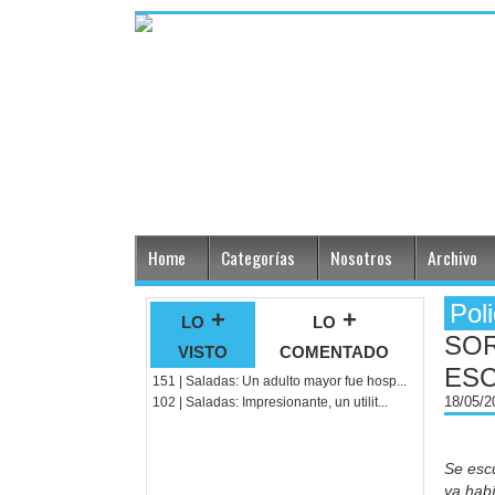
Home
Categorías
Nosotros
Archivo
Poli
lo +
lo +
SO
visto
comentado
ES
151 | Saladas: Un adulto mayor fue hosp...
18/05/
102 | Saladas: Impresionante, un utilit...
Se escu
ya hab