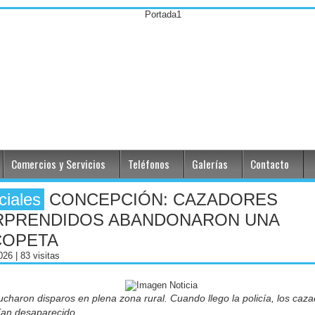
Comercios y Servicios
Teléfonos
Galerías
Contacto
ciales
CONCEPCIÓN: CAZADORES
RPRENDIDOS ABANDONARON UNA
COPETA
2026
| 83 visitas
charon disparos en plena zona rural. Cuando llego la policía, los caz
ían desaparecido.