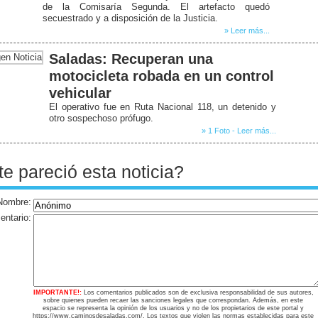
de la Comisaría Segunda. El artefacto quedó
secuestrado y a disposición de la Justicia.
» Leer más...
Saladas: Recuperan una
motocicleta robada en un control
vehicular
El operativo fue en Ruta Nacional 118, un detenido y
otro sospechoso prófugo.
» 1 Foto - Leer más...
te pareció esta noticia?
Nombre:
ntario:
IMPORTANTE!:
Los comentarios publicados son de exclusiva responsabilidad de sus autores,
sobre quienes pueden recaer las sanciones legales que correspondan. Además, en este
espacio se representa la opinión de los usuarios y no de los propietarios de este portal y
https://www.caminosdesaladas.com/. Los textos que violen las normas establecidas para este