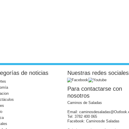
egorías de noticias
Nuestras redes sociales
rtes
omía
Para contactarse con
acion
nosotros
ctáculos
Caminos de Saladas
les
do
Email: caminosdesaladas@Outlook.
Tel: 3782 400 065
ica
Facebook: Caminosde Saladas
iales